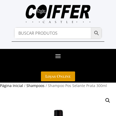
Lojas Online
Página Inicial
/
Shampoos
/ Shampoo Pos Selante Prata 300ml