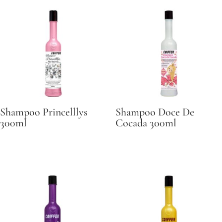
Shampoo Princelllys
Shampoo Doce De
300ml
Cocada 300ml