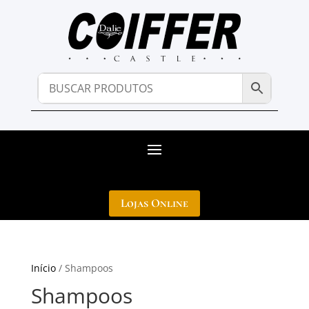
Lojas Online
Início
/ Shampoos
Shampoos