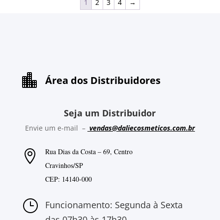
1
2
3
4
→

Área dos Distribuidores
Seja um Distribuidor
Envie um e-mail –
vendas@daliecosmeticos.com.br
Rua Dias da Costa – 69, Centro

Cravinhos/SP
CEP: 14140-000
}
Funcionamento: Segunda à Sexta
das 07h30 às 17h30