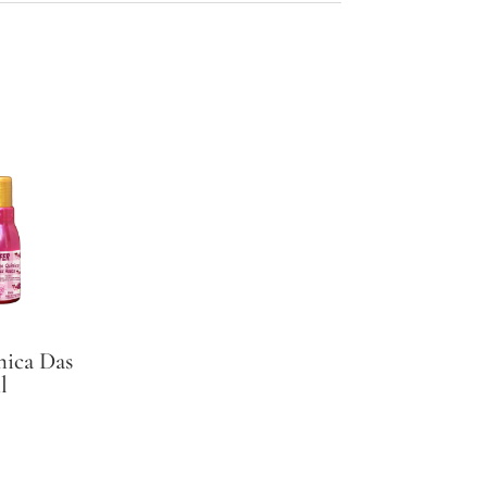
ica Das
l