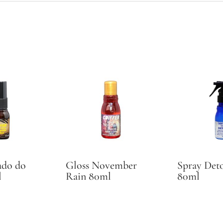
ado do
Gloss November
Spray Deto
l
Rain 80ml
80ml