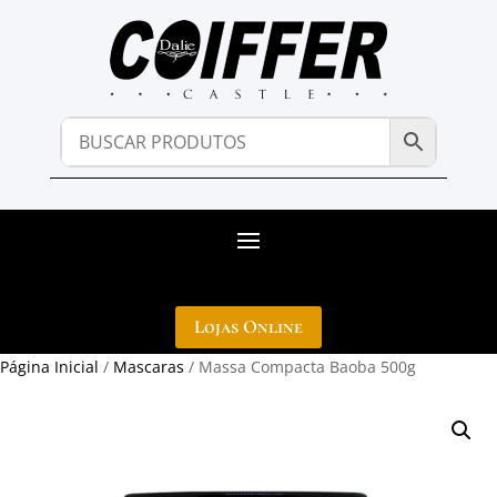
Lojas Online
Página Inicial
/
Mascaras
/ Massa Compacta Baoba 500g