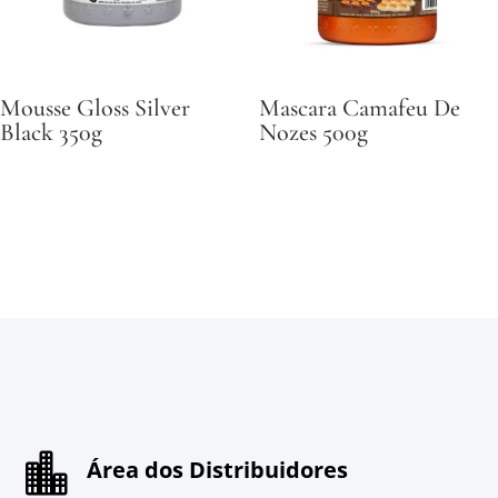
Mousse Gloss Silver
Mascara Camafeu De
Black 350g
Nozes 500g

Área dos Distribuidores