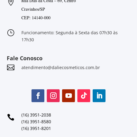
Rua Dias da Costa – 69, Centro

Cravinhos/SP
CEP: 14140-000
}
Funcionamento: Segunda à Sexta das 07h30 às
17h30
Fale Conosco

atendimento@daliecosmeticos.com.br
(16) 3951-2038

(16) 3951-8580
(16) 3951-8201